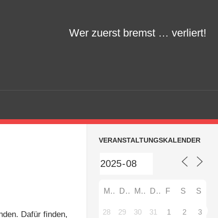
Wer zuerst bremst … verliert!
VERANSTALTUNGSKALENDER
M
D
M
D
F
S
S
28
29
30
31
1
2
3
nden. Dafür finden,