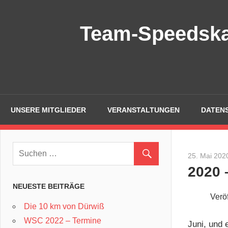
Zum
Inhalt
Team-Speedska
springen
UNSERE MITGLIEDER
VERANSTALTUNGEN
DATEN
25. Mai 202
2020 
NEUESTE BEITRÄGE
Veröf
Die 10 km von Dürwiß
WSC 2022 – Termine
Juni, und 