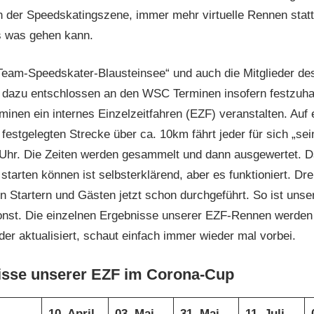
in der Speedskatingszene, immer mehr virtuelle Rennen statt
s was gehen kann.
„Team-Speedskater-Blausteinsee“ und auch die Mitglieder d
 dazu entschlossen an den WSC Terminen insofern festzuhal
minen ein internes Einzelzeitfahren (EZF) veranstalten. Auf e
festgelegten Strecke über ca. 10km fährt jeder für sich „sei
Uhr. Die Zeiten werden gesammelt und dann ausgewertet. Das
starten können ist selbsterklärend, aber es funktioniert. Dr
n Startern und Gästen jetzt schon durchgeführt. So ist unser
nst. Die einzelnen Ergebnisse unserer EZF-Rennen werden 
er aktualisiert, schaut einfach immer wieder mal vorbei.
isse unserer EZF im Corona-Cup
10. April
03. Mai
31. Mai
11. Juli