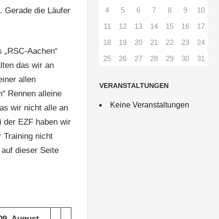
. Gerade die Läufer
4
5
6
7
8
9
10
11
12
13
14
15
16
17
18
19
20
21
22
23
24
es „RSC-Aachen“
25
26
27
28
29
30
31
ten das wir an
iner allen
VERANSTALTUNGEN
n“ Rennen alleine
Keine Veranstaltungen
 wir nicht alle an
ei der EZF haben wir
 Training nicht
auf dieser Seite
09. August